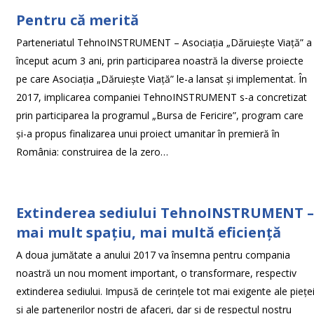
Pentru că merită
Parteneriatul TehnoINSTRUMENT – Asociația „Dăruiește Viață” a
început acum 3 ani, prin participarea noastră la diverse proiecte
pe care Asociația „Dăruiește Viață” le-a lansat și implementat. În
2017, implicarea companiei TehnoINSTRUMENT s-a concretizat
prin participarea la programul „Bursa de Fericire”, program care
și-a propus finalizarea unui proiect umanitar în premieră în
România: construirea de la zero…
Extinderea sediului TehnoINSTRUMENT 
mai mult spațiu, mai multă eficiență
A doua jumătate a anului 2017 va însemna pentru compania
noastră un nou moment important, o transformare, respectiv
extinderea sediului. Impusă de cerințele tot mai exigente ale piețe
și ale partenerilor noștri de afaceri, dar și de respectul nostru