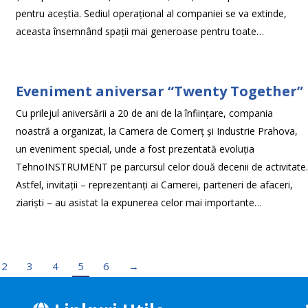
pentru aceștia. Sediul operațional al companiei se va extinde,
aceasta însemnând spații mai generoase pentru toate…
Eveniment aniversar “Twenty Together”
Cu prilejul aniversării a 20 de ani de la înființare, compania
noastră a organizat, la Camera de Comerț și Industrie Prahova,
un eveniment special, unde a fost prezentată evoluția
TehnoINSTRUMENT pe parcursul celor două decenii de activitate
Astfel, invitații – reprezentanți ai Camerei, parteneri de afaceri,
ziariști – au asistat la expunerea celor mai importante…
2
3
4
5
6
→