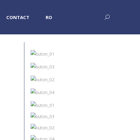
CONTACT
RO
Search:
i