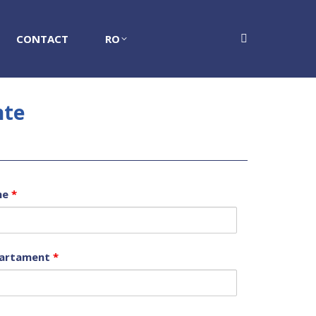
CONTACT
RO
Search:
nte
me
*
artament
*