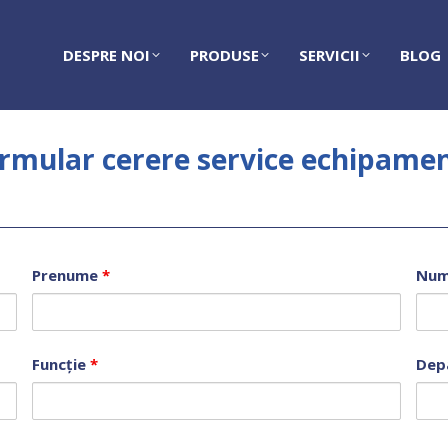
DESPRE NOI
PRODUSE
SERVICII
BLOG
rmular cerere service echipame
Prenume
*
Nu
Funcție
*
Dep