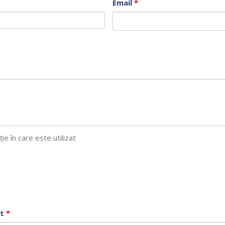
Email
*
ie în care este utilizat
at
*