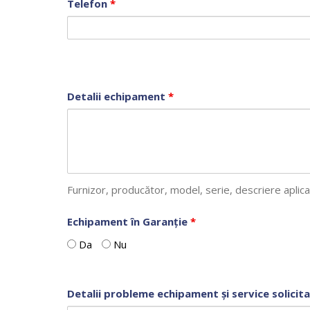
Telefon
*
Detalii echipament
*
Furnizor, producător, model, serie, descriere aplicaț
Echipament în Garanție
*
Da
Nu
Detalii probleme echipament și service solicit