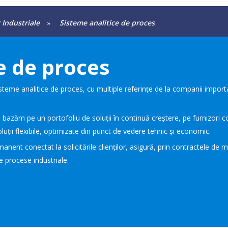
 Industriale
Sisteme analitice de proces
»
e de proces
teme analitice de proces, cu multiple referințe de la companii importan
 bazăm pe un portofoliu de soluții în continuă creștere, pe furnizori c
luții flexibile, optimizate din punct de vedere tehnic și economic.
ent conectat la solicitările clienților, asigură, prin contractele de 
 procese industriale.