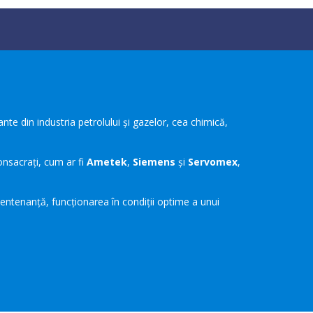
te din industria petrolului și gazelor, cea chimică,
onsacrați, cum ar fi
Ametek
,
Siemens
și
Servomex
,
mentenanță, funcționarea în condiții optime a unui