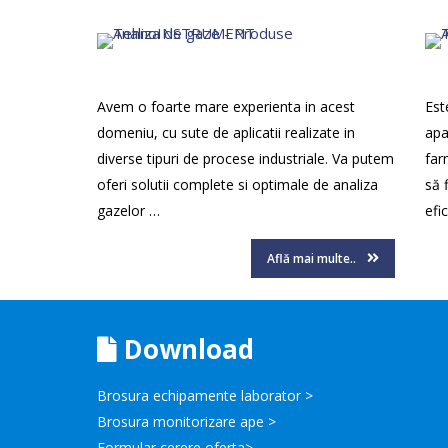
Avem o foarte mare experienta in acest
Est
domeniu, cu sute de aplicatii realizate in
apa
diverse tipuri de procese industriale. Va putem
far
oferi solutii complete si optimale de analiza
să 
gazelor …
efi
Află mai multe..
Download
Brosura echipamente laborator >
Brosura monitorizare ape >
Formular cerere oferta>