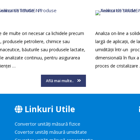
e de multe ori necesar ca lichidele precum
Analiza on-line a sol
, produsele petroliere, chimice sau
largă de aplicații, de l
maceutice, băuturile sau produsele lactate,
umidității într-un proc
fie analizate continuu, pentru asigurarea
dimensională în flux a 
cienței …
proces de cristalizare
Află mai multe..
Linkuri Utile
Convertor unități măsură fizice
Covertor unități măsură umiditate