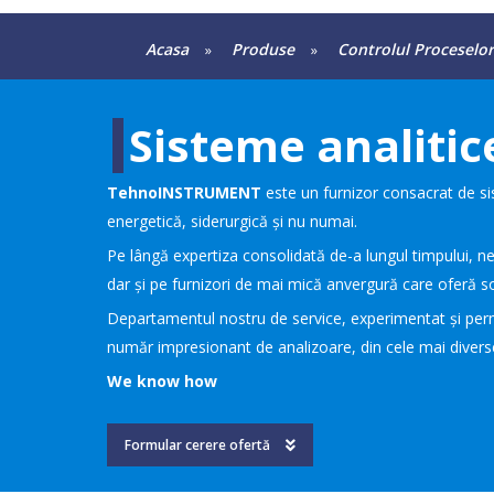
Acasa
Produse
Controlul Proceselor
»
»
Sisteme analitic
TehnoINSTRUMENT
este un furnizor consacrat de sis
energetică, siderurgică și nu numai.
Pe lângă expertiza consolidată de-a lungul timpului, ne
dar și pe furnizori de mai mică anvergură care oferă so
Departamentul nostru de service, experimentat și perman
număr impresionant de analizoare, din cele mai diverse
We know how
Formular cerere ofertă